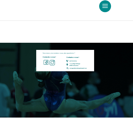
Notre site arrive bientôt !
Nos news, nos rendez-vous, des questions ?
Connectez-vous !
Contactez-nous !
04 72 50 22 56
11, rue Roger Salengro
69200 Vénissieux
cmovgymdansetrampo@gmail.com