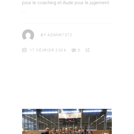
pour le coaching et Aude pour le jugement.
BY
ADMIN7372
17 FÉVRIER 2024
0