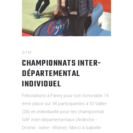
GYM
CHAMPIONNATS INTER-
DÉPARTEMENTAL
INDIVIDUEL
Félicitations à Fanny pour son honorable 14
ème place sur 34 participantes à St Vallier
(26) en individuelle pour les championnat
GAF inter-départementaux (Ardeche -
Drôme - Isère - Rhône). Merci à Isabelle