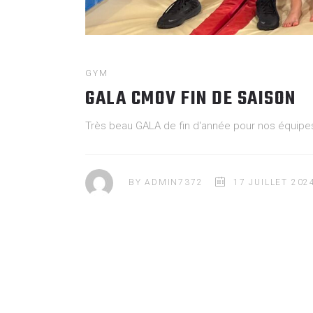
GYM
GALA CMOV FIN DE SAISON
Très beau GALA de fin d'année pour nos équip
BY
ADMIN7372
17 JUILLET 202