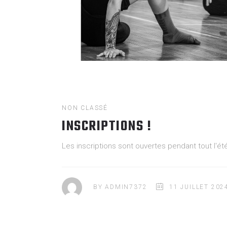
NON CLASSÉ
INSCRIPTIONS !
Les inscriptions sont ouvertes pendant tout l'été
BY
ADMIN7372
11 JUILLET 202