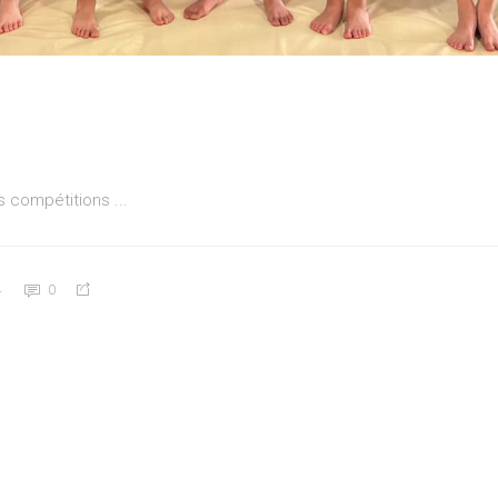
es compétitions
4
0