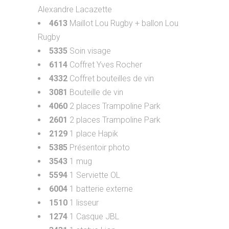
Alexandre Lacazette
4613
Maillot Lou Rugby + ballon Lou
Rugby
5335
Soin visage
6114
Coffret Yves Rocher
4332
Coffret bouteilles de vin
3081
Bouteille de vin
4060
2 places Trampoline Park
2601
2 places Trampoline Park
2129
1 place Hapik
5385
Présentoir photo
3543
1 mug
5594
1 Serviette OL
6004
1 batterie externe
1510
1 lisseur
1274
1 Casque JBL