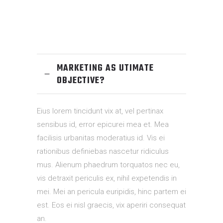
MARKETING AS UTIMATE
OBJECTIVE?
Eius lorem tincidunt vix at, vel pertinax
sensibus id, error epicurei mea et. Mea
facilisis urbanitas moderatius id. Vis ei
rationibus definiebas nascetur ridiculus
mus. Alienum phaedrum torquatos nec eu,
vis detraxit periculis ex, nihil expetendis in
mei. Mei an pericula euripidis, hinc partem ei
est. Eos ei nisl graecis, vix aperiri consequat
an.