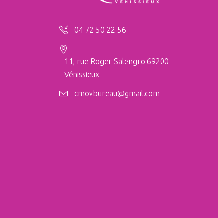
04 72 50 22 56
11, rue Roger Salengro 69200
Vénissieux
cmovbureau@gmail.com