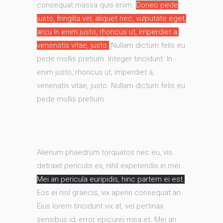
consequat massa quis enim.
Donec pede
justo, fringilla vel, aliquet nec, vulputate eget,
arcu In enim justo, rhoncus ut, imperdiet a,
venenatis vitae, justo.
Nullam dictum felis eu
pede mollis pretium. Integer tincidunt. In
enim justo, rhoncus ut, imperdiet a,
venenatis vitae, justo. Nullam dictum felis eu
pede mollis pretium.
Alienum phaedrum torquatos nec eu, vis
detraxit periculis ex, nihil expetendis in mei.
Mei an pericula euripidis, hinc partem ei est.
Eos ei nisl graecis, vix aperiri consequat an.
Eius lorem tincidunt vix at, vel pertinax
sensibus id, error epicurei mea et. Mei an