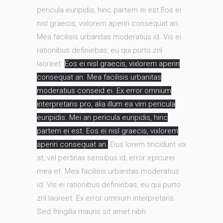
pericula euripidis, hinc partem ei est.Eos ei
nisl graecis, vixlorem aperiri consequat an.
Mea facilisis urbanitas moderatius id. Vis ei
rationibus definiebas, eu qui purto zril
laoreet.
Eos ei nisl graecis, vixlorem aperiri
consequat an. Mea facilisis urbanitas
moderatius conseid ei. Ex error omnium
interpretaris pro, alia illum ea vim pericula
euripidis. Mei an pericula euripidis, hinc
partem ei est. Eos ei nisl graecis, vixlorem
aperiri consequat an.
Eius lorem tincidunt vix
at, vel pertinax sensibus id, error epicurei
mea et. Mea facilisis urbanitas moderatius
id. Vis ei rationibus definiebas, eu qui purto
zril laoreet. Ex error omnium interpretaris.
Sed fringilla mauris sit amet nibh.