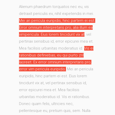
Alienum phaedrum torquatos nec eu, vis
detraxit periculis ex, nihil expetendis in mei.
Mei an pericula euripidis, hinc partem ei est.
Error omnium interpretaris pro, alia illum ea
vimpericula. Eius lorem tincidunt vix at
, vel
pertinax sensibus id, error epicurei mea et.
Mea facilisis urbanitas moderatius id.
Vis ei
rationibus definiebas, eu qui purto zril
laoreet. Ex error omnium interpretaris pro,
error vim pericula euripidis.
Mei an pericula
euripidis, hinc partem ei est. Eius lorem
tincidunt vix at, vel pertinax sensibus id,
error epicurei mea et. Mea facilisis
urbanitas moderatius id. Vis ei rationibus.
Donec quam felis, ultricies nec,
pellentesque eu, pretium quis, sem. Nulla