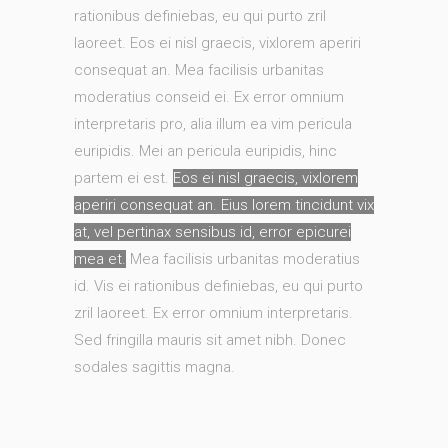
rationibus definiebas, eu qui purto zril
laoreet. Eos ei nisl graecis, vixlorem aperiri
consequat an. Mea facilisis urbanitas
moderatius conseid ei. Ex error omnium
interpretaris pro, alia illum ea vim pericula
euripidis. Mei an pericula euripidis, hinc
partem ei est.
Eos ei nisl graecis, vixlorem
aperiri consequat an. Eius lorem tincidunt vix
at, vel pertinax sensibus id, error epicurei
mea et.
Mea facilisis urbanitas moderatius
id. Vis ei rationibus definiebas, eu qui purto
zril laoreet. Ex error omnium interpretaris.
Sed fringilla mauris sit amet nibh. Donec
sodales sagittis magna.