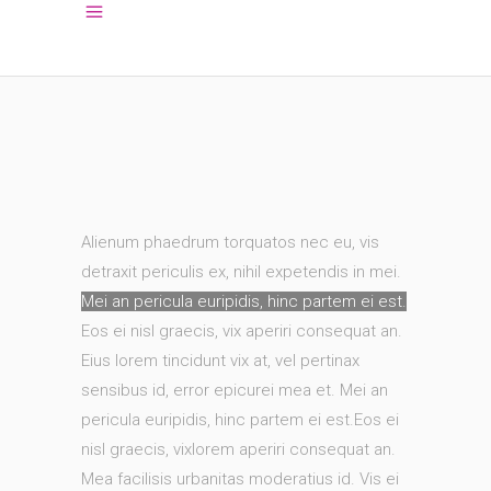
Alienum phaedrum torquatos nec eu, vis
detraxit periculis ex, nihil expetendis in mei.
Mei an pericula euripidis, hinc partem ei est.
Eos ei nisl graecis, vix aperiri consequat an.
Eius lorem tincidunt vix at, vel pertinax
sensibus id, error epicurei mea et. Mei an
pericula euripidis, hinc partem ei est.Eos ei
nisl graecis, vixlorem aperiri consequat an.
Mea facilisis urbanitas moderatius id. Vis ei