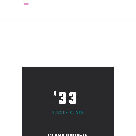
33
$
SINGLE CLASS