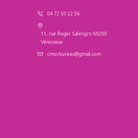
04 72 50 22 56
11, rue Roger Salengro 69200
Vénissieux
cmovbureau@gmail.com