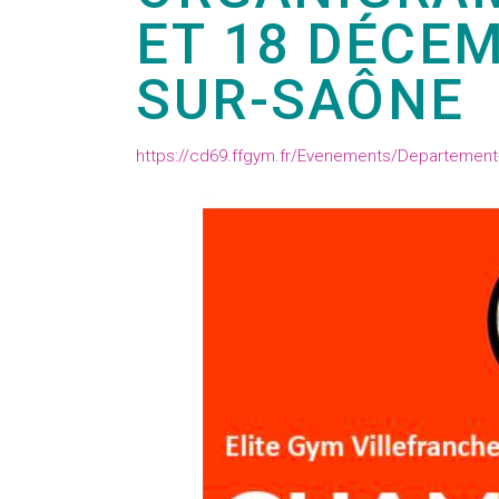
ET 18 DÉCEM
SUR-SAÔNE
https://cd69.ffgym.fr/Evenements/Departemen