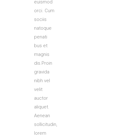
euismod
orci. Cum
sociis
natoque
penati
bus et
magnis
dis.Proin
gravida
nibh vel
velit
auctor
aliquet.
Aenean
sollicitudin,
lorem