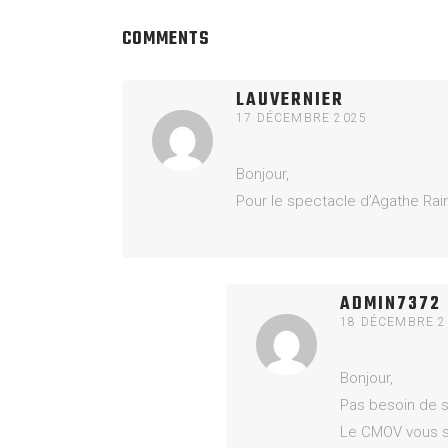
COMMENTS
LAUVERNIER
17 DÉCEMBRE 2025
Bonjour,
Pour le spectacle d’Agathe Raimon
ADMIN7372
18 DÉCEMBRE 2
Bonjour,
Pas besoin de s’
Le CMOV vous so