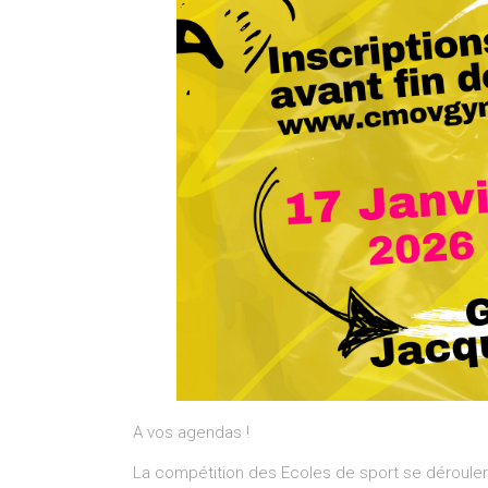
A vos agendas !
La compétition des Ecoles de sport se déroulera