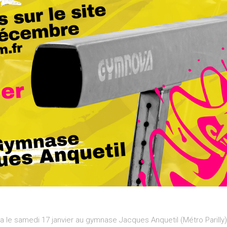
 le samedi 17 janvier au gymnase Jacques Anquetil (Métro Parilly)