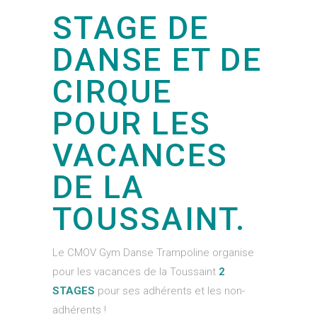
STAGE DE
DANSE ET DE
CIRQUE
POUR LES
VACANCES
DE LA
TOUSSAINT.
Le CMOV Gym Danse Trampoline organise
pour les vacances de la Toussaint
2
STAGES
pour ses adhérents et les non-
adhérents !