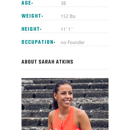
AGE
38
WEIGHT
152 lbs
HEIGHT
11' 1``
OCCUPATION
no-founder
ABOUT SARAH ATKINS