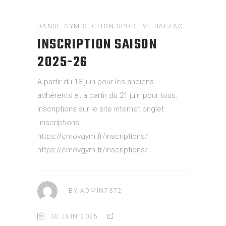
DANSE
GYM
SECTION SPORTIVE BALZAC
INSCRIPTION SAISON
2025-26
A partir du 18 juin pour les anciens
adhérents et à partir du 21 juin pour tous.
Inscriptions sur le site internet onglet
"inscriptions"
https://cmovgym.fr/inscriptions/
https://cmovgym.fr/inscriptions/
BY
ADMIN7372
30 JUIN 2025