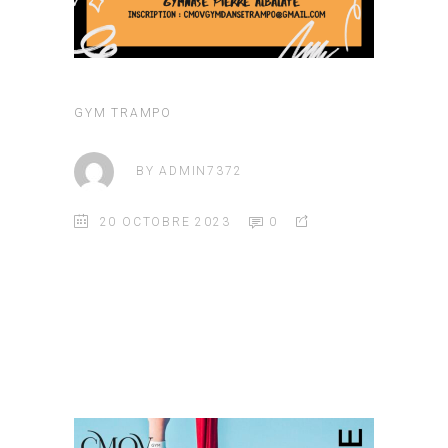
GYM
TRAMPO
BY
ADMIN7372
20 OCTOBRE 2023
0