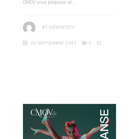
CMOV vous propose un
BY
ADMIN7372
26 SEPTEMBRE 2023
0