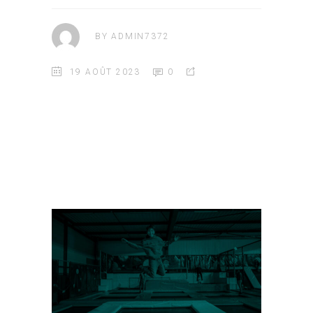
BY
ADMIN7372
19 AOÛT 2023
0