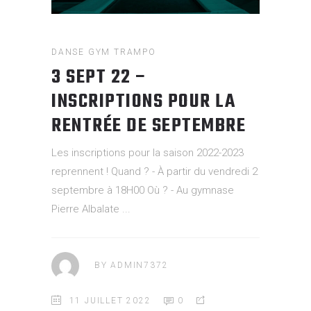
DANSE
GYM
TRAMPO
3 SEPT 22 –
INSCRIPTIONS POUR LA
RENTRÉE DE SEPTEMBRE
Les inscriptions pour la saison 2022-2023
reprennent ! Quand ? - À partir du vendredi 2
septembre à 18H00 Où ? - Au gymnase
Pierre Albalate
BY
ADMIN7372
11 JUILLET 2022
0