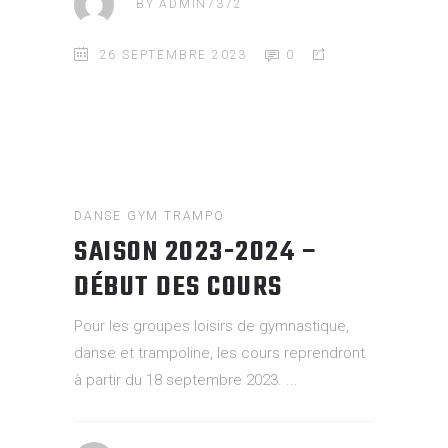
BY
ADMIN7372
26 SEPTEMBRE 2023
0
DANSE
GYM
TRAMPO
SAISON 2023-2024 –
DÉBUT DES COURS
Pour les groupes loisirs de gymnastique,
danse et trampoline, les cours reprendront
à partir du 18 septembre 2023.