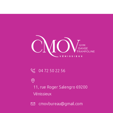
04 72 50 22 56
11, rue Roger Salengro 69200
Vénissieux
cmovbureau@gmail.com