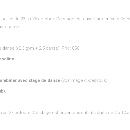
line du 23 au 25 octobre. Ce stage est ouvert aux enfants âgés d
s inscrire.
 danse ((2.5 gym + 2.5 danse). Prix : 85€
mpoline
ombiner avec stage de danse
(voir image ci-dessous)
.
ub
).
u 27 octobre. Ce stage est ouvert aux enfants âgés de 7 à 10 an