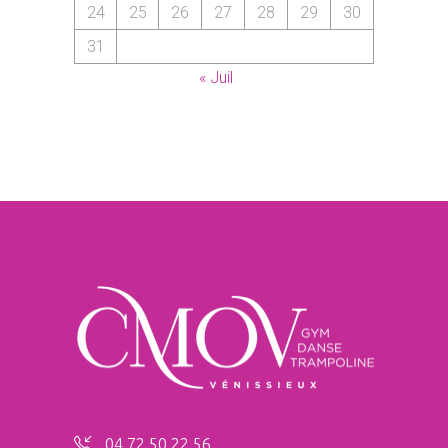
24
25
26
27
28
29
30
31
« Juil
04 72 50 22 56